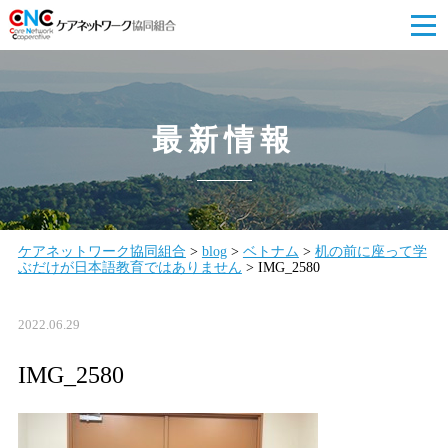
最新情報
ケアネットワーク協同組合
>
blog
>
ベトナム
>
机の前に座って学
ぶだけが日本語教育ではありません
>
IMG_2580
2022.06.29
IMG_2580