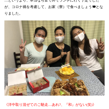
…というより、本当なら皆で外でランチに行く予定でした
が、コロナ禍を考慮して、お家（寮）で食べましょう🍽とな
りました。
《洋中取り混ぜてのご馳走…あれ?、『和』がない(笑)》