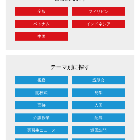
全般
フィリピン
ベトナム
インドネシア
中国
テーマ別に探す
視察
説明会
開校式
見学
面接
入国
介護授業
配属
実習生ニュース
巡回訪問