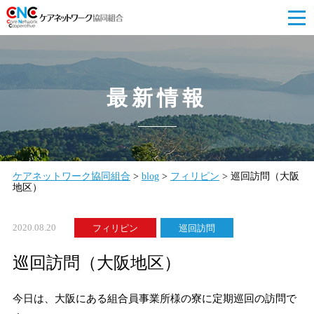
最新情報
ケアネットワーク協同組合
>
blog
>
フィリピン
>
巡回訪問（大阪
地区）
2020.08.20
フィリピン
巡回訪問
巡回訪問（大阪地区）
今日は、大阪にある組合員事業所様の寮に定期巡回の訪問で