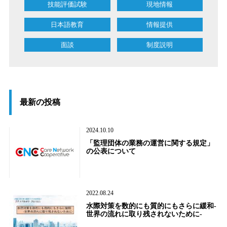
技能評価試験
現地情報
日本語教育
情報提供
面談
制度説明
最新の投稿
2024.10.10
「監理団体の業務の運営に関する規定」
の公表について
2022.08.24
水際対策を数的にも質的にもさらに緩和-
世界の流れに取り残されないために-